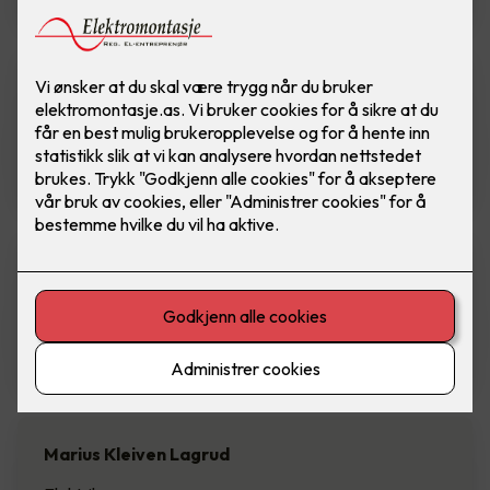
Boye Wangensteen-Grøv
Elektriker
Tlf: 913 37 331
Glenn Hansen Thune
Elektriker
Tlf: 936 61 680
Marius Kleiven Lagrud