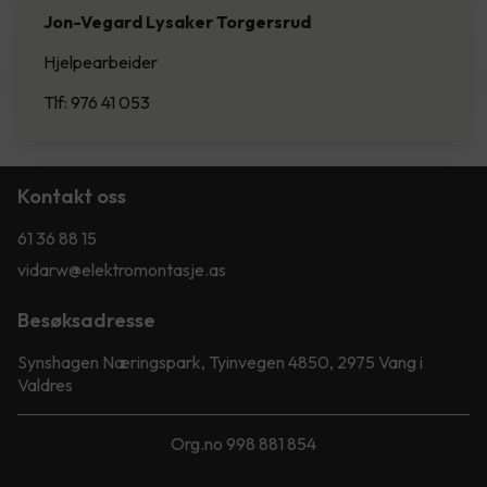
Jon-Vegard Lysaker Torgersrud
Hjelpearbeider
Tlf: 976 41 053
Kontakt oss
61 36 88 15
vidarw@elektromontasje.as
Besøksadresse
Synshagen Næringspark, Tyinvegen 4850, 2975 Vang i
Valdres
Org.no 998 881 854