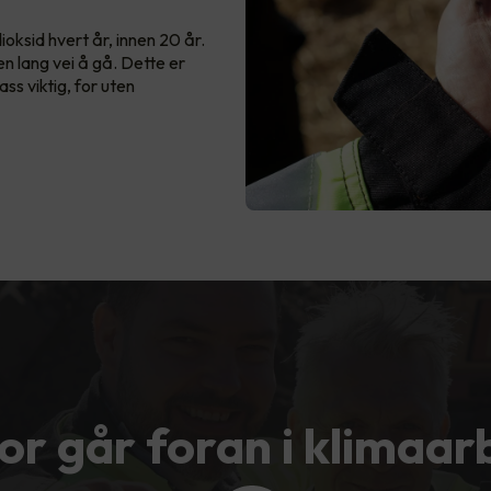
dioksid hvert år, innen 20 år.
en lang vei å gå. Dette er
ss viktig, for uten
or går foran i klimaar