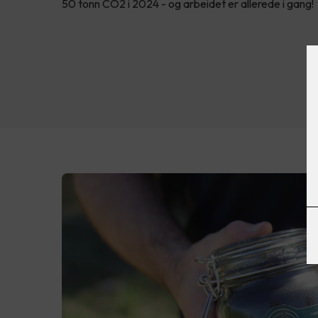
50 tonn CO2 i 2024 - og arbeidet er allerede i gang!