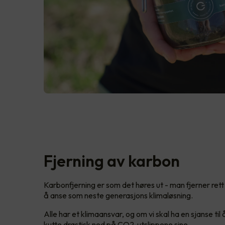
Fjerning av karbon
Karbonfjerning er som det høres ut - man fjerner rett 
å anse som neste generasjons klimaløsning.
Alle har et klimaansvar, og om vi skal ha en sjanse til
kutte drastisk ned på CO2-utslippene sine.