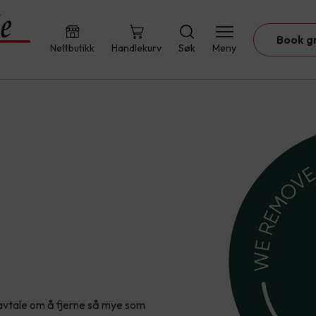
Book g
Nettbutikk
Handlekurv
Søk
Meny
vtale om å fjerne så mye som