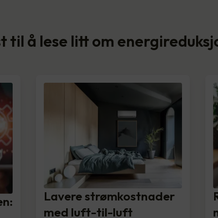
t til å lese litt om energireduks
Lavere strømkostnader
en:
med luft-til-luft