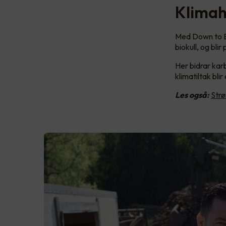
Klimah
Med Down to Ear
biokull, og blir
Her bidrar karb
klimatiltak blir
Les også:
Strø