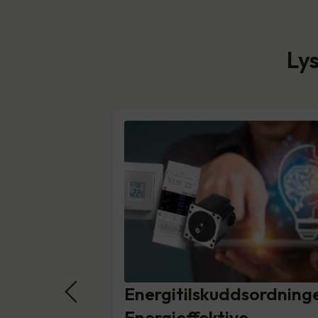
Lys
Energitilskuddsordning
Energieffektive