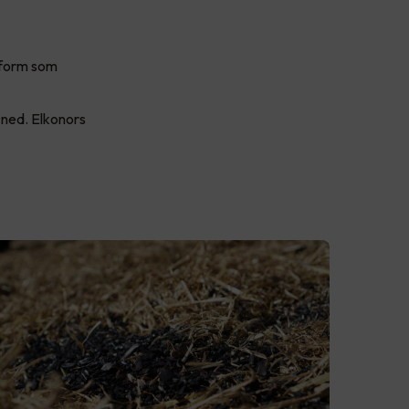
t form som
t ned. Elkonors