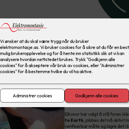
Elkonors rolle 
Elkonor har valgt å stå foran i 
to Earth
, jobbes det nå aktivt 
verifiserbar måte og lagre det i b