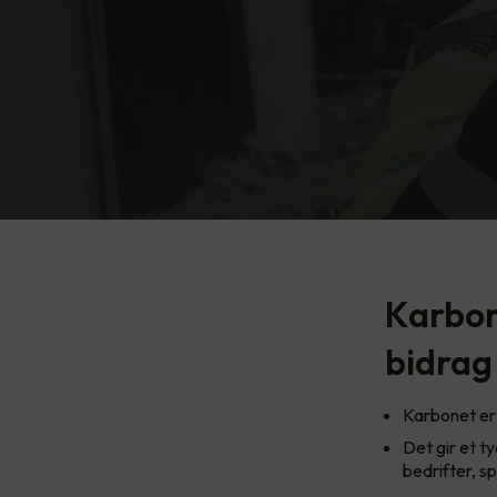
Karbone
bidrag 
Karbonet er 
Det gir et ty
bedrifter, s