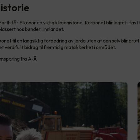
istorie
th får Elkonor en viktig klimahistorie. Karbonet blir lagret i fas
 plassert hos bønder i innlandet.
onet til en langsiktig forbedring av jorda uten at den selv blir brut
 et verdifullt bidrag til fremtidig matsikkerhet i området.
msparing fra A-Å