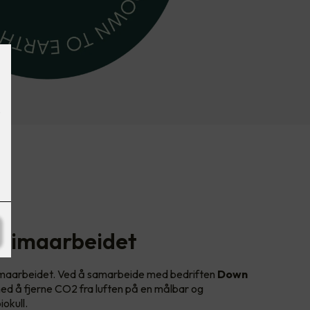
i klimaarbeidet
klimaarbeidet. Ved å samarbeide med bedriften
Down
med å fjerne CO2 fra luften på en målbar og
iokull.