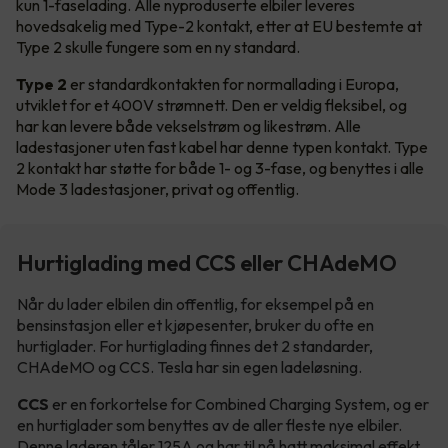
kun 1-faselading. Alle nyproduserte elbiler leveres
hovedsakelig med Type-2 kontakt, etter at EU bestemte at
Type 2 skulle fungere som en ny standard.
Type 2
er standardkontakten for normallading i Europa,
utviklet for et 400V strømnett. Den er veldig fleksibel, og
har kan levere både vekselstrøm og likestrøm. Alle
ladestasjoner uten fast kabel har denne typen kontakt. Type
2 kontakt har støtte for både 1- og 3-fase, og benyttes i alle
Mode 3 ladestasjoner, privat og offentlig.
Hurtiglading med CCS eller CHAdeMO
Når du lader elbilen din offentlig, for eksempel på en
bensinstasjon eller et kjøpesenter, bruker du ofte en
hurtiglader. For hurtiglading finnes det 2 standarder,
CHAdeMO og CCS. Tesla har sin egen ladeløsning.
CCS
er en forkortelse for Combined Charging System, og er
en hurtiglader som benyttes av de aller fleste nye elbiler.
Denne laderen tåler 125A og har til nå hatt maksimal effekt