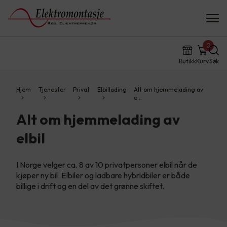
0
Butikk
Kurv
Søk
Hjem
Tjenester
Privat
Elbillading
Alt om hjemmelading av
e…
Alt om hjemmelading av
elbil
I Norge velger ca. 8 av 10 privatpersoner elbil når de
kjøper ny bil. Elbiler og ladbare hybridbiler er både
billige i drift og en del av det grønne skiftet.