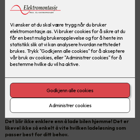
Bilde: Easee
Det blir ikke enklere enn å lade bilen hjemme! Det er
likevel ikke så enkelt å vite hvilken ladeløsning som
passer best for ditt behov.