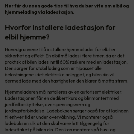
Her får du noen gode tips til hva du bør vite om elbil og
hjemmelading via ladestasjon.
Hvorfor installere ladestasjon for
elbil hjemme?
Hovedgrunnene til å installere hjemmelader for elbil er
sikkerhet og effekt. En elbil må lades i flere timer, da er det
praktisk at bilen lades inntil 60% raskere med en ladestasjon.
Den sørger for stabil lading som er tilpasset alle
belastningene i det elektriske anlegget, og bilen din vil
dermed lade med den hastigheten den klarer å motta strøm.
Hjemmeladeren må installeres av en autorisert elektriker
.
Ladestasjonen får en dedikert kurs og blir montert med
jordfeilbeskyttelse, overspenningsvern og
jordingsforbindelse. Ladeboksen sørger også for at ladingen
til enhver tid er under overvåkning. Vi monterer også
ladeboksen slik at den skal være lett tilgjengelig for
ladeuttaket på bilen din. Den kan monteres på hus- og