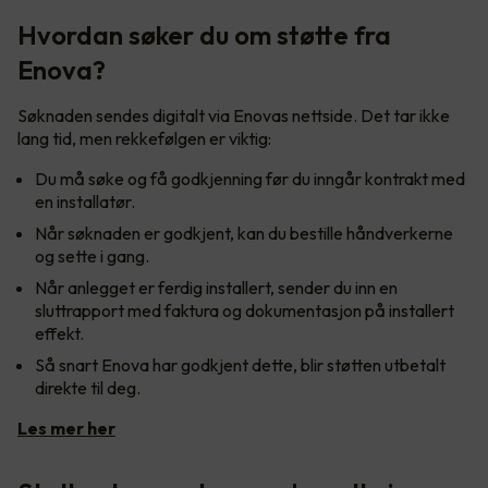
Hvordan søker du om støtte fra
Enova?
Søknaden sendes digitalt via Enovas nettside. Det tar ikke
lang tid, men rekkefølgen er viktig:
Du må søke og få godkjenning før du inngår kontrakt med
en installatør.
Når søknaden er godkjent, kan du bestille håndverkerne
og sette i gang.
Når anlegget er ferdig installert, sender du inn en
sluttrapport med faktura og dokumentasjon på installert
effekt.
Så snart Enova har godkjent dette, blir støtten utbetalt
direkte til deg.
Les mer her