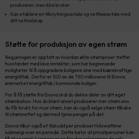
produserer, men ikke bruker
Kan etablere en tilknytningsavtale og nettleieavtale med
ditt nettselskap
Støtte for produksjon av egen strøm
Regjeringen er opptatt av hvordan økte strømpriser treffer
husstander med lave inntekter, som har begrensede
muligheter til å oppgradere boligene sine med bærekraftige
energitiltak. Derfor er 100 av de 750 millionene til Enova
øremerket energitiltak i kommunale boliger.
For å få støtte fra Enova skal du dekke deler av ditt eget
strømbehov. Hvis du blant annet produserer mer strøm enn
du får brukt, for mye strøm, kan du også selge strøm tilbake
til strømnettet og dermed tjene penger på det.
Enova tilbyr også et tilskudd per produsert kilowattime
solenergi over en periode. Dette betyr at privatpersoner kan
få økonomisk kompensasjon for den solenergien de selv