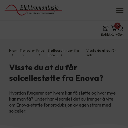
0
Butikk
Kurv
Søk
Hjem
Tjenester
Privat
Støtteordninger fra
Visste du at du får
Enov…
solc…
Visste du at du får
solcellestøtte fra Enova?
Hvordan fungerer det, hvem kan få støtte og hvor mye
kan man få? Under har vi samlet det du trenger å vite
om Enova-støtte for produksjon av egen strøm med
solceller.