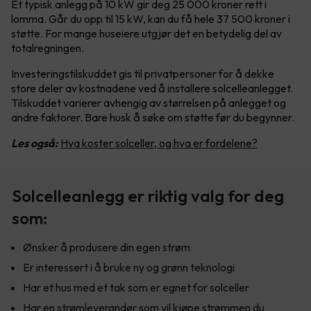
Et typisk anlegg på 10 kW gir deg 25 000 kroner rett i
lomma. Går du opp til 15 kW, kan du få hele 37 500 kroner i
støtte. For mange huseiere utgjør det en betydelig del av
totalregningen.
Investeringstilskuddet gis til privatpersoner for å dekke
store deler av kostnadene ved å installere solcelleanlegget.
Tilskuddet varierer avhengig av størrelsen på anlegget og
andre faktorer. Bare husk å søke om støtte før du begynner.
Les også:
Hva koster solceller, og hva er fordelene?
Solcelleanlegg er riktig valg for deg
som:
Ønsker å produsere din egen strøm
Er interessert i å bruke ny og grønn teknologi
Har et hus med et tak som er egnet for solceller
Har en strømleverandør som vil kjøpe strømmen du