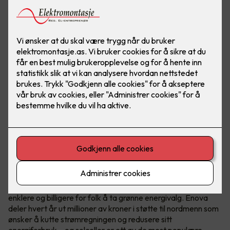
Hvem er Enova?
Enova er et statlig selskap med ett oppdrag - å gjøre det
enklere og billigere for folk å ta grønne energivalg. Enova
deler hvert år ut millioner av kroner i støtte til nordmenn som
ønsker å kutte strømregningen og redusere sitt
energiforbruk – og solceller er ett av de mest populære