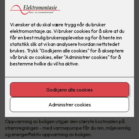
Bærekraftig og reduserte kostnader
Oppvarming med varmepumpe
Oppvarming av boligen utgjør den største kostnaden på
strømregningen - med varmepumpe får du ren, miljøvennlig
og energieffektiv oppvarming av boligen.