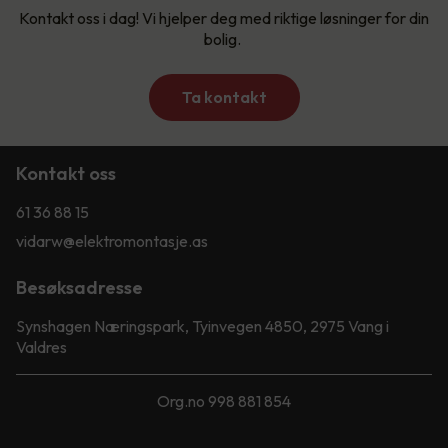
Kontakt oss i dag! Vi hjelper deg med riktige løsninger for din
bolig.
Ta kontakt
Kontakt oss
61 36 88 15
vidarw@elektromontasje.as
Besøksadresse
Synshagen Næringspark, Tyinvegen 4850, 2975 Vang i
Valdres
Org.no 998 881 854