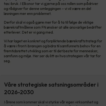
tas i bruk. I Elkonor tar vi gjerne på oss rollen som pådriver
og rådgiver for denne omleggingen – vi vil være en del
løsningen mer enn problemet.
Derfor skal vi også gjøre mer for å ta til følge de viktige
bærekraftmålene som FN ønsker at alle ansvarlige bedrifter
etterlever. Det er vi gang med.
Vi har laget en konkret og forpliktende bærekraftstrategi for
å være i front i bransjen og bidra til samfunnets behov for en
fremtidsrettet utvikling som er til det beste for mennesker,
samfunn og miljø. Her ser du litt av hva strategien vår tar for
seg.
Våre strategiske satsningsområder i
2026-2030
I årene som kommer skal vi styrke vår egen virksomhet og