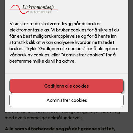
Gode bærekraftsmål i fokus
Godt bærekraftsarbeid er avhengig av konkrete mål. Fordi
dette arbeidet vil vare over veldig mange år, er det viktig
med overkommelige delmål underveis.
Alle som vil forberede seg på det grønne skiftet,