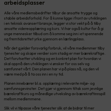
arbeidsplasser
Alle våre medlemsbedrifter tilbyr de ansatte trygge og
stabile arbeidsforhold. For å kunne ligge i front av utviklingen
i en teknisk avansert bransje, legger vi stor vekt på å tilby
ansatte videreopplæring og kurs. Vi har også kultur for å gi
unge mennesker tilbud om å komme seg inn i et spennende
og fremtidsrettet yrke gjennom en lærlingplass.
Når det gjelder forsvarlig forbruk, vil våre medlemmer tilby
tjenester og skape verdier som stadig er mer bærekraftige.
Det forutsetter utvikling og en konkret plan for hvordan vi
skal oppnå den utviklingen vi ønsker for oss selv og
samfunnet vårt. Den planen har vi på plass nå, og den vil
være med på å ta oss inn i en ny tid.
Planen innebærer bl.a. opplæring i relevante miljø- og
samfunnsgevinster. Det gjør vi gjennom tiltak som jevnlige
bærekraftkurs og månedlige utveksling av bærekraftinnspill
mellom medlemmene.
Slik vil vi tilpasse våre tjenester slik at de bidrar til mer