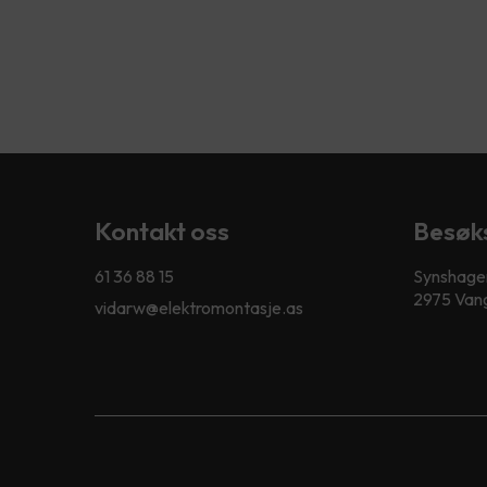
Kontakt oss
Besøk
61 36 88 15
Synshage
2975 Vang
vidarw@elektromontasje.as