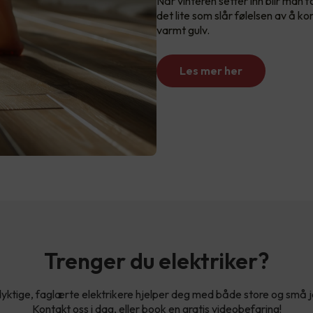
Når vinteren setter inn blir man f
det lite som slår følelsen av å k
varmt gulv.
Les mer her
Trenger du elektriker?
yktige, faglærte elektrikere hjelper deg med både store og små 
Kontakt oss i dag, eller book en gratis videobefaring!