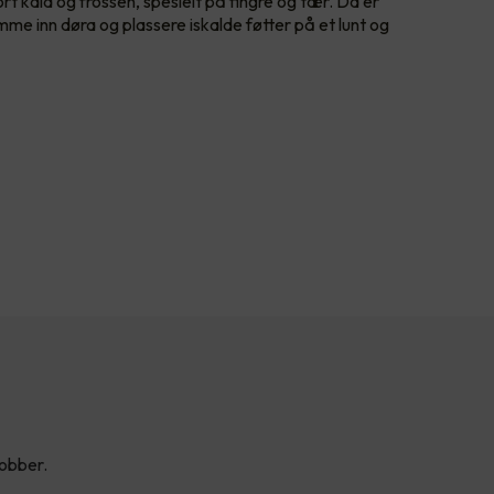
ort kald og frossen, spesielt på fingre og tær. Da er
omme inn døra og plassere iskalde føtter på et lunt og
jobber.