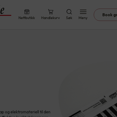
Book g
Nettbutikk
Handlekurv
Søk
Meny
p og elektromateriell til den