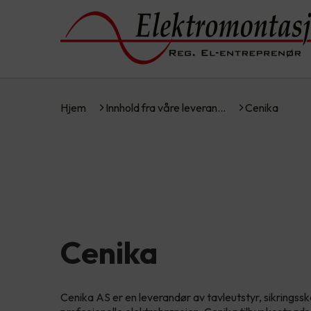
Hjem
Innhold fra våre leveran…
Cenika
Cenika
Cenika AS er en leverandør av tavleutstyr, sikringsska