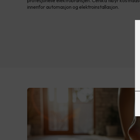
profesjonelle elektrobransjen. Cenika tilbyr kostnads
innenfor automasjon og elektroinstallasjon.