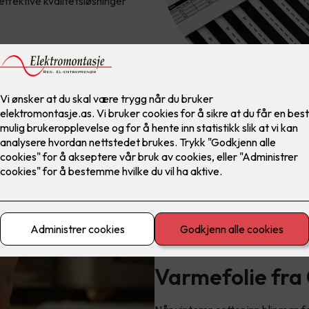
effektive kvalitetsløsninger
Varmefolie fra