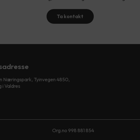
Ta kontakt
sadresse
n Næringspark, Tyinvegen 4850,
 i Valdres
Org.no 998 881 854