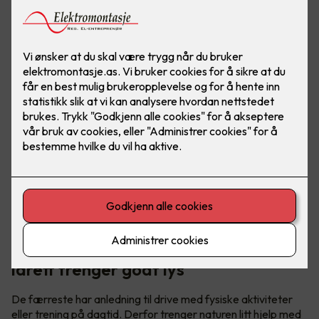
God folkehelse trenger idrett – og
idrett trenger godt lys
De færreste har anledning til drive med fysiske aktiviteter
eller trening på dagtid. Derfor trenger naturen litt hjelp med