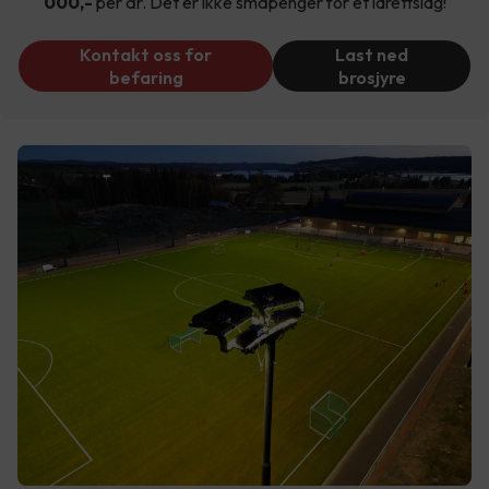
000,-
per år. Det er ikke småpenger for et idrettslag!
Kontakt oss for
Last ned
befaring
brosjyre