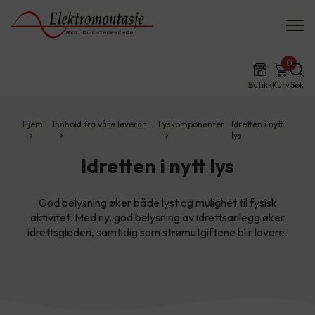
0
Butikk
Kurv
Søk
Hjem
Innhold fra våre leveran…
Lyskomponenter
Idretten i nytt
lys
Idretten i nytt lys
God belysning øker både lyst og mulighet til fysisk
aktivitet. Med ny, god belysning av idrettsanlegg øker
idrettsgleden, samtidig som strømutgiftene blir lavere.