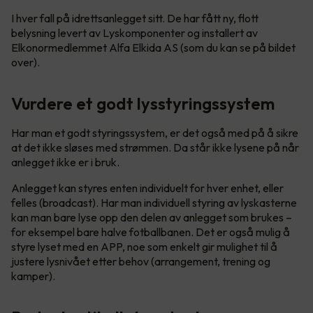
I hver fall på idrettsanlegget sitt. De har fått ny, flott
belysning levert av Lyskomponenter og installert av
Elkonormedlemmet Alfa Elkida AS (som du kan se på bildet
over).
Vurdere et godt lysstyringssystem
Har man et godt styringssystem, er det også med på å sikre
at det ikke sløses med strømmen. Da står ikke lysene på når
anlegget ikke er i bruk.
Anlegget kan styres enten individuelt for hver enhet, eller
felles (broadcast). Har man individuell styring av lyskasterne
kan man bare lyse opp den delen av anlegget som brukes –
for eksempel bare halve fotballbanen. Det er også mulig å
styre lyset med en APP, noe som enkelt gir mulighet til å
justere lysnivået etter behov (arrangement, trening og
kamper).