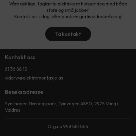
Våre dyktige, faglærte elektrikere hjelper deg med både
store og små jobber.
Kontakt oss i dag, eller book en gratis videobefaring!
Ta kontakt
Kontakt oss
61 36 88 15
vidarw@elektromontasje.as
Besøksadresse
Synshagen Næringspark, Tyinvegen 4850, 2975 Vang i
Valdres
Org.no 998 881 854