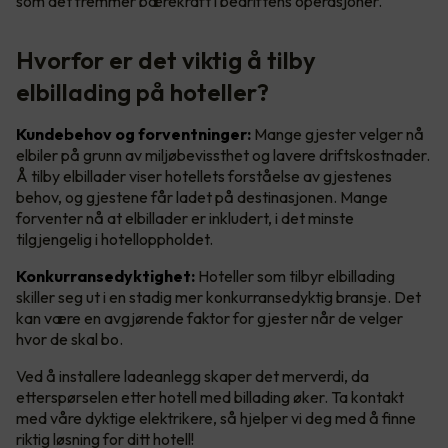
som det fremmer bærekraft i bedriftens operasjoner.
Hvorfor er det viktig å tilby
elbillading på hoteller?
Kundebehov og forventninger:
Mange gjester velger nå
elbiler på grunn av miljøbevissthet og lavere driftskostnader.
Å tilby elbillader viser hotellets forståelse av gjestenes
behov, og gjestene får ladet på destinasjonen. Mange
forventer nå at elbillader er inkludert, i det minste
tilgjengelig i hotelloppholdet.
Konkurransedyktighet:
Hoteller som tilbyr elbillading
skiller seg ut i en stadig mer konkurransedyktig bransje. Det
kan være en avgjørende faktor for gjester når de velger
hvor de skal bo.
Ved å installere ladeanlegg skaper det merverdi, da
etterspørselen etter hotell med billading øker. Ta kontakt
med våre dyktige elektrikere, så hjelper vi deg med å finne
riktig løsning for ditt hotell!