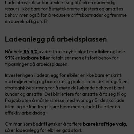
Ladeinfrastruktur har utviklet seg til å bli en nødvendig
ressurs, ikke bare for å imøtekomme gjesters og ansattes
behov, men også for å redusere driftskostnader og fremme
en bærekraftig profil.
Ladeanlegg på arbeidsplassen
Når hele
84,5 %
av det totale nybilsalget er
elbiler
og hele
97%
er
ladbare biler
totalt, ser man et stort behov for
tilpasninger på arbeidsplassen.
Investeringen i ladeanlegg for elbiler er ikke bare et skritt
mot miljøvennlig og bærekraftig praksis, men det er også en
strategisk beslutning for å møte det økende behovet blant
kunder og ansatte. Det blir lettere for ansatte å ta seg til og
fra jobb uten å måtte stresse med hvor og når de skal lade
bilen, og de kan trygt kjøre hjem med fulladet bil etter en
effektiv arbeidsdag.
Om man som bedrift ønsker å ta flere
bærekraftige valg
,
så er ladeanlegg for elbil en god start.