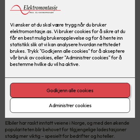
Elbil er fremtiden. Gjør hverdagen til ansatte og gjester
enklere ved å installere ladeanlegg på arbeidsplassen.
Foto: Marthe Thu (Zaptec)
Utskifting til elbiler
Elbiler har raskt inntatt veiene i Norge, og med den økende
populariteten blir behovet for tilgjengelige ladestasjoner
stadig mer viktig – spesielt for bedrifter og hoteller.