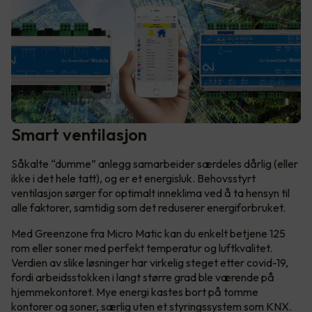
Smart ventilasjon
Såkalte “dumme” anlegg samarbeider særdeles dårlig (eller
ikke i det hele tatt), og er et energisluk. Behovsstyrt
ventilasjon sørger for optimalt inneklima ved å ta hensyn til
alle faktorer, samtidig som det reduserer energiforbruket.
Med Greenzone fra Micro Matic kan du enkelt betjene 125
rom eller soner med perfekt temperatur og luftkvalitet.
Verdien av slike løsninger har virkelig steget etter covid-19,
fordi arbeidsstokken i langt større grad ble værende på
hjemmekontoret. Mye energi kastes bort på tomme
kontorer og soner, særlig uten et styringssystem som KNX.