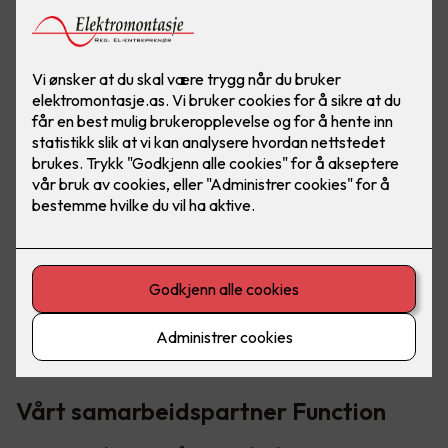
Bilde: Function
Høsten 2022 åpnet Regjeringen for at norske bedrifter
kunne
søke om støtte på opptil 50 % av utgiftene
ved å
spare energi. De som fikk innvilget søknaden har to år på å
gjennomføre tiltakene, og med smarte løsninger blir dette en
enkel sak.
Vårt samarbeidspartner Function