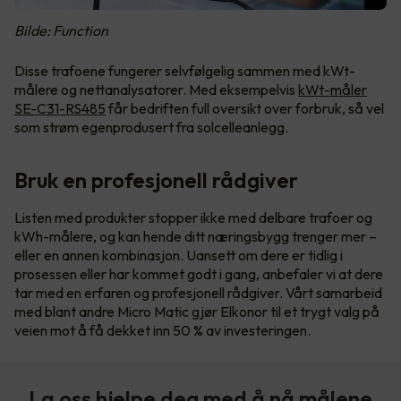
Bilde: Function
Disse trafoene fungerer selvfølgelig sammen med kWt-
målere og nettanalysatorer. Med eksempelvis
kWt-måler
SE-C31-RS485
får bedriften full oversikt over forbruk, så vel
som strøm egenprodusert fra solcelleanlegg.
Bruk en profesjonell rådgiver
Listen med produkter stopper ikke med delbare trafoer og
kWh-målere, og kan hende ditt næringsbygg trenger mer –
eller en annen kombinasjon. Uansett om dere er tidlig i
prosessen eller har kommet godt i gang, anbefaler vi at dere
tar med en erfaren og profesjonell rådgiver. Vårt samarbeid
med blant andre Micro Matic gjør Elkonor til et trygt valg på
veien mot å få dekket inn 50 % av investeringen.
La oss hjelpe deg med å nå målene