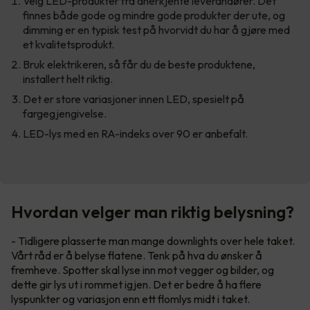
Velg LED-produkter fra anerkjente leverandører. Det
finnes både gode og mindre gode produkter der ute, og
dimming er en typisk test på hvorvidt du har å gjøre med
et kvalitetsprodukt.
Bruk elektrikeren, så får du de beste produktene,
installert helt riktig.
Det er store variasjoner innen LED, spesielt på
fargegjengivelse.
LED-lys med en RA-indeks over 90 er anbefalt.
Hvordan velger man riktig belysning?
- Tidligere plasserte man mange downlights over hele taket.
Vårt råd er å belyse flatene. Tenk på hva du ønsker å
fremheve. Spotter skal lyse inn mot vegger og bilder, og
dette gir lys ut i rommet igjen. Det er bedre å ha flere
lyspunkter og variasjon enn ett flomlys midt i taket.