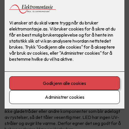
Med LED-lys kan du skape enestående effekter både inne
og ute, privat eller i næringsbygg. Det er i tillegg rimelig
og varer lenge!
Fordelene med LED er mange
Lavere strømforbruk er en kjent fordel. LED har dessuten
ikke glødetråder eller andre komponenter som blir ødelagt
av rystelser, så det tåler vesentlig mer. LED har ingen UV-
stråler og avgir lite varme. Derfor egner det seg godt for å