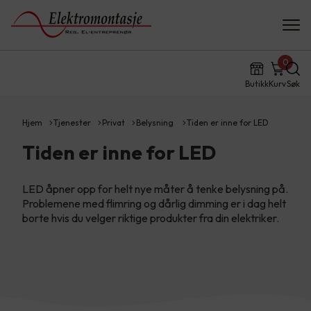
0
Butikk
Kurv
Søk
Hjem
Tjenester
Privat
Belysning
Tiden er inne for LED
Tiden er inne for LED
LED åpner opp for helt nye måter å tenke belysning på.
Problemene med flimring og dårlig dimming er i dag helt
borte hvis du velger riktige produkter fra din elektriker.