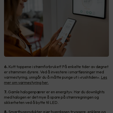
6.
Kutt toppene i strømforbruket! På enkelte tider av døgnet
er strømmen dyrere. Ved å investere i smartløsninger med
varmestyring, unngår du å måtte punge ut i «rushtiden».
Les
mer om varmestyring her.
7.
Gamle halogenpærer er en energityv. Har du downlights
med halogen er det mye å spare på strømregningen og
sikkerheten ved å bytte til LED.
8.
Smarthusprodukter gjør hverdagen tryggere, enklere og