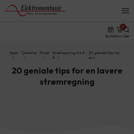
0
Butikk
Kurv
Søk
Hjem
Tjenester
Privat
Strømsparing fra A-
20 geniale tips for
Å
en l…
20 geniale tips for en lavere
strømregning