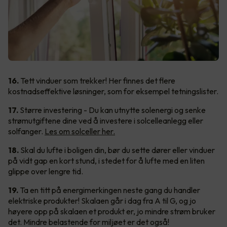
16.
Tett vinduer som trekker! Her finnes det flere
kostnadseffektive løsninger, som for eksempel tetningslister.
17.
Større investering - Du kan utnytte solenergi og senke
strømutgiftene dine ved å investere i solcelleanlegg eller
solfanger.
Les om solceller her.
18.
Skal du lufte i boligen din, bør du sette dører eller vinduer
på vidt gap en kort stund, i stedet for å lufte med en liten
glippe over lengre tid.
19.
Ta en titt på energimerkingen neste gang du handler
elektriske produkter! Skalaen går i dag fra A til G, og jo
høyere opp på skalaen et produkt er, jo mindre strøm bruker
det. Mindre belastende for miljøet er det også!