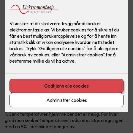
Ingen liker høye strømregninger!
Gode slumper av regningen kan faktisk kuttes ned på, og det
uten å senke livskvaliteten. Vil du vite hvordan du enkelt kan
få en lavere strømregning? Les våre 20 geniale tips under.
1.
Senk temperaturen hjemme der det er mulig. For hver
grad man senker temperaturen, reduseres strømregningen
med ca 5% - det blir det penger av!