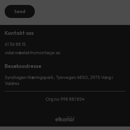
Send
Kontakt oss
61 36 88 15
vidarw@elektromontasje.as
Besøksadresse
Synshagen Næringspark, Tyinvegen 4850, 2975 Vang i
Valdres
Org.no 998 881 854