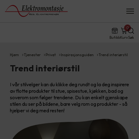
0
Butikk
Kurv
Søk
Hjem
Tjenester
Privat
Inspirasjonsguiden
Trend interiørstil
Trend interiørstil
I vår stilvelger kan du klikke deg rundt og la deg inspirere
av flotte produkter til stue, spisestue, kjøkken, bad og
soverom som følger trendene. Du kan enkelt gjenskape
stilen du ser på bildene, bare velg rom og produkter - så
hjelper vi deg med resten!