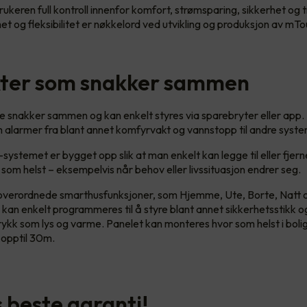
ukeren full kontroll innenfor komfort, strømsparing, sikkerhet og 
et og fleksibilitet er nøkkelord ved utvikling og produksjon av m
ter som snakker sammen
e snakker sammen og kan enkelt styres via sparebryter eller app
 alarmer fra blant annet komfyrvakt og vannstopp til andre syst
stemet er bygget opp slik at man enkelt kan legge til eller fjer
 som helst – eksempelvis når behov eller livssituasjon endrer seg.
overordnede smarthusfunksjoner, som Hjemme, Ute, Borte, Natt 
kan enkelt programmeres til å styre blant annet sikkerhetsstikk 
kk som lys og varme. Panelet kan monteres hvor som helst i bolig
 opptil 30m.
 beste garanti!