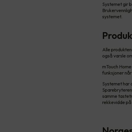
Systemet gir br
Brukervennligh
systemet.
Produk
Alle produkten
også varsle om
mTouch Home-sy
funksjoner når
Systemet har 
Sparebryteren 
samme tastetry
rekkevidde på
Norges