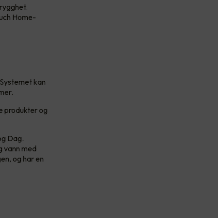
trygghet.
Touch Home-
. Systemet kan
emer.
ne produkter og
og Dag.
og vann med
en, og har en