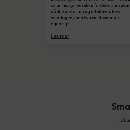
smarthus gir en rekke fordeler som øke
både komforten og effektiviteten i
hverdagen, men hva innebærer det
egentlig?
Les mer
Smar
Ta kon