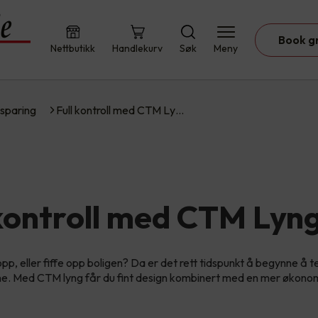
Book g
Nettbutikk
Handlekurv
Søk
Meny
sparing
Full kontroll med CTM Ly…
 kontroll med CTM Lyn
opp, eller fiffe opp boligen? Da er det rett tidspunkt å begynne å 
e. Med CTM lyng får du fint design kombinert med en mer økonom