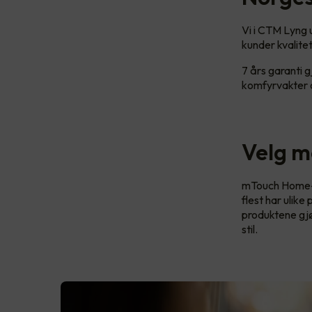
Vi i CTM Lyng u
kunder kvalitet 
7 års garanti 
komfyrvakter o
Velg me
mTouch Home-sy
flest har ulike
produktene gjør
stil.