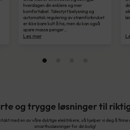
r
hverdagen din enklere og mer
di
komfortabel. Talestyrt belysning og
si
automatisk regulering av strømforbruket
lø
er ikke bare kult å ha, men du kan også
spare masse penger…
Les mer
L
te og trygge løsninger til riktig
takt med en av våre dyktige elektrikere, så hjelper vi deg å finne 
smarthusløsninger for din bolig!