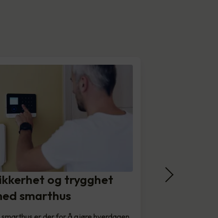
ikkerhet og trygghet
ed smarthus
 smarthus er der for å gjøre hverdagen