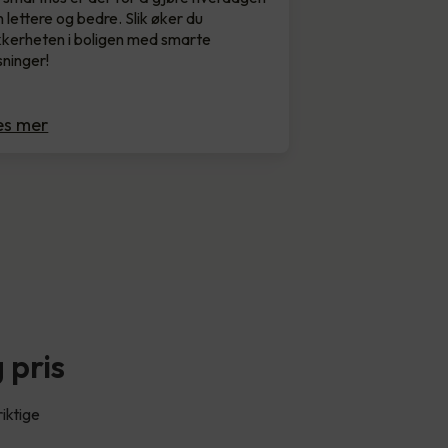
n lettere og bedre. Slik øker du
kkerheten i boligen med smarte
sninger!
es mer
 pris
riktige