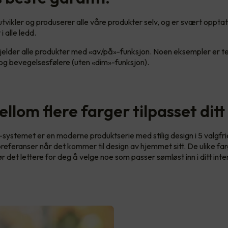
tvikler og produserer alle våre produkter selv, og er svært opptat
i alle ledd.
gjelder alle produkter med «av/på»-funksjon. Noen eksempler er t
g bevegelsesfølere (uten «dim»-funksjon).
llom flere farger tilpasset dit
stemet er en moderne produktserie med stilig design i 5 valgfrie
 preferanser når det kommer til design av hjemmet sitt. De ulike f
 det lettere for deg å velge noe som passer sømløst inn i ditt inte