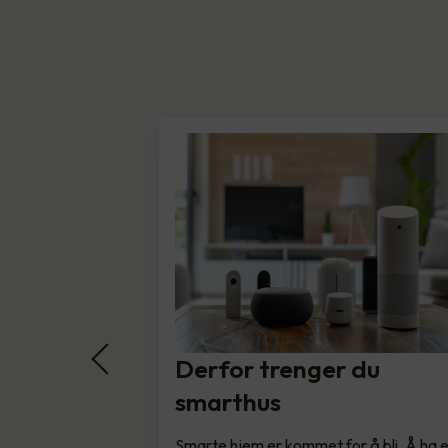
Derfor trenger du
smarthus
Smarte hjem er kommet for å bli. Å ha 