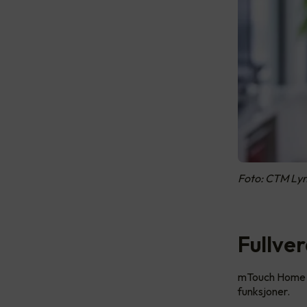
Foto: CTM Ly
Fullver
mTouch Home er
funksjoner.