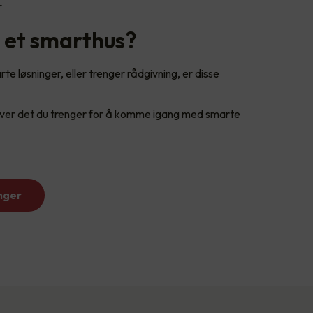
r
g et smarthus?
e løsninger, eller trenger rådgivning, er disse
 over det du trenger for å komme igang med smarte
nger