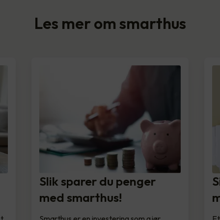
Les mer om smarthus
Slik sparer du penger
S
med smarthus!
m
et
Smarthus er en investering som gjør
Et