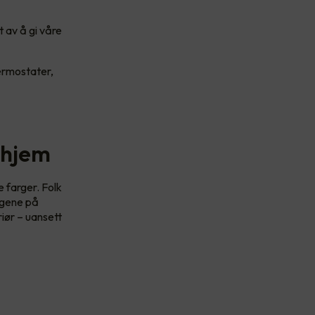
t av å gi våre
ermostater,
t hjem
 farger. Folk
argene på
riør – uansett